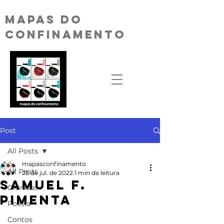
MAPAS DO
CONFINAMENTO
Post
All Posts
mapasconfinamento
All Posts
25 de jul. de 2022
1 min de leitura
SAMUEL F.
Crónicas
PIMENTA
Poesia
Contos