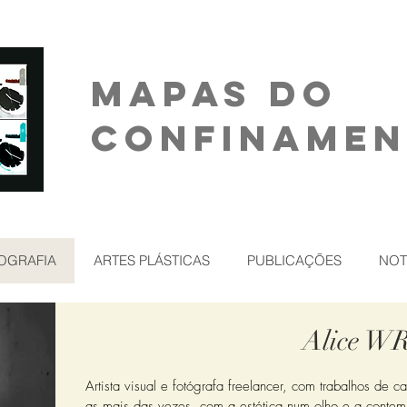
MAPAS DO
CONFINAME
OGRAFIA
ARTES PLÁSTICAS
PUBLICAÇÕES
NOT
Alice W
Artista visual e fotógrafa freelancer, com trabalhos de c
as mais das vezes, com a estética num olho e a contem