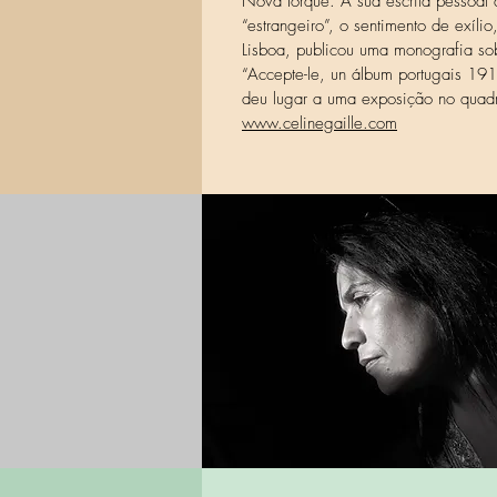
Nova Iorque. A sua escrita pessoal 
“estrangeiro”, o sentimento de exíl
Lisboa, publicou uma monografia sob
“Accepte-le, un álbum portugais 191
deu lugar a uma exposição no quad
www.celinegaille.com