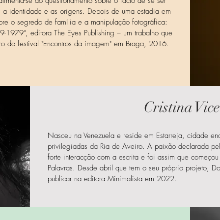
alimenta-se do questionamento sobre o facto de se ser
io, a identidade e as origens. Depois de uma estadia em
re o segredo de família e a manipulação fotográfica:
9-1979”, editora The Eyes Publishing – um trabalho que
ro do festival "Encontros da imagem" em Braga, 2016.
Cristina Vic
Nasceu na Venezuela e reside em Estarreja, cidade e
privilegiadas da Ria de Aveiro. A paixão declarada pel
forte interacção com a escrita e foi assim que começou
Palavras. Desde abril que tem o seu próprio projeto, Do
publicar na editora Minimalista em 2022.