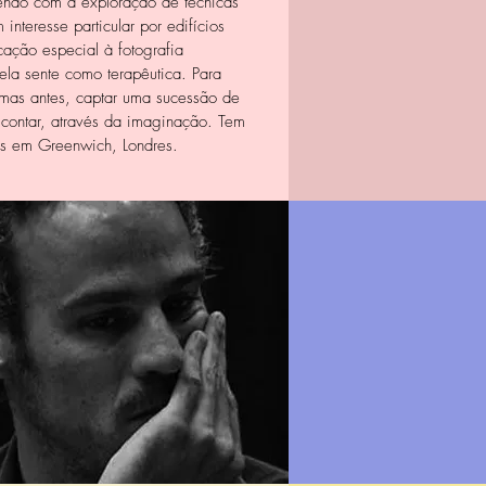
vendo com a exploração de técnicas
interesse particular por edifícios
cação especial à fotografia
ela sente como terapêutica. Para
 mas antes, captar uma sucessão de
contar, através da imaginação. Tem
vas em Greenwich, Londres.