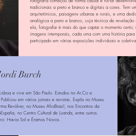
fotografia começou de forma casual e foi-se desenvol
tradicionais a preto e branco e digitais a cores. Tem um 
arquitetónicos, paisagens urbanas e rurais, e uma dedi
analógica a preto e branco, cuja técnica de revelação 
ela, fotografar é mais do que captar o momento certo;
imagens intemporais, cada uma com uma história para 
participado em várias exposições individuais e coleti
Jordi Burch
isboa e vive em São Paulo. Estudou no Ar.Co e
Publicou em vários jornais e revistas. Expôs no Museu
rma Revólver, no Museu AfroBrasil, nos Encontros da
spaña, no Centro Cultural de Luanda, entre outros.
vro: Havia Sol e Éramos Novos.