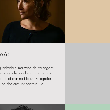
ente
nquadrada numa zona de paisagens
a fotografia acabou por criar uma
 a colaborar no blogue Fotografar
 pó dos dias infindáveis. Irá