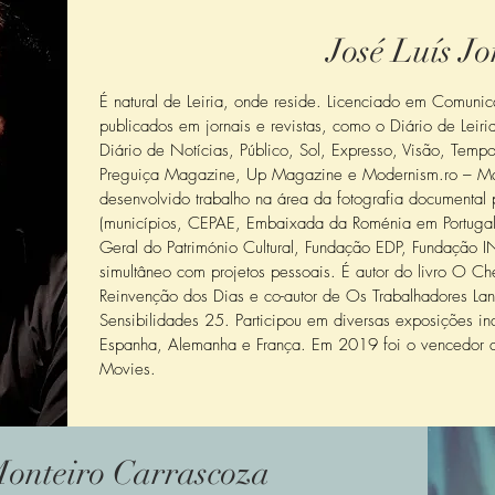
José Luís Jo
É natural de Leiria, onde reside. Licenciado em Comunic
publicados em jornais e revistas, como o Diário de Leiria,
Diário de Notícias, Público, Sol, Expresso, Visão, Tempo
Preguiça Magazine, Up Magazine e Modernism.ro – M
desenvolvido trabalho na área da fotografia documental 
(municípios, CEPAE, Embaixada da Roménia em Portugal, 
Geral do Património Cultural, Fundação EDP, Fundação I
simultâneo com projetos pessoais. É autor do livro O Ch
Reinvenção dos Dias e co-autor de Os Trabalhadores Lanei
Sensibilidades 25. Participou em diversas exposições ind
Espanha, Alemanha e França. Em 2019 foi o vencedor d
Movies.
Monteiro Carrascoza