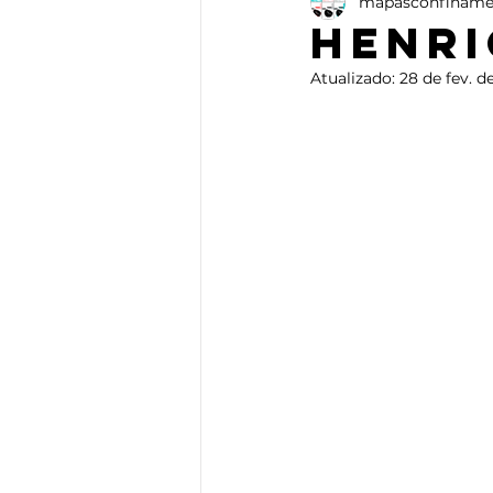
mapasconfiname
Ensaio
Artes Plásticas
Henri
Atualizado:
28 de fev. d