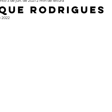
nto
3 de jun. de 2021
2 min de leitura
que Rodrigues
e 2022