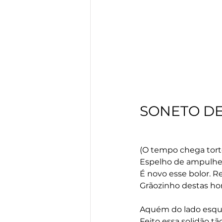
SONETO D
(O tempo chega tort
Espelho de ampulhe
É novo esse bolor. R
Grãozinho destas hor
Aquém do lado esque
Feito essa solidão t