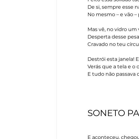
De si, sempre esse n
No mesmo – e vão – p
Mas vê, no vidro um 
Desperta desse pes
Cravado no teu círcul
Destrói esta janela! 
Verás que a tela e o
E tudo não passava 
SONETO PA
E aconteceu, chego