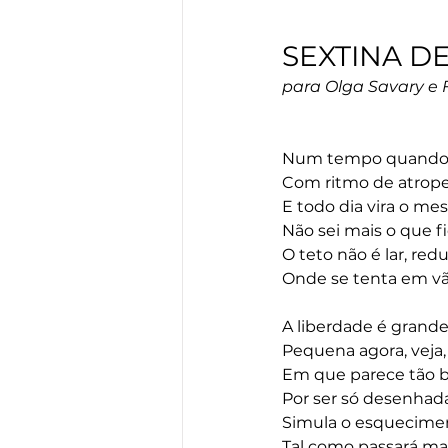
SEXTINA 
para Olga Savary e
Num tempo quando 
Com ritmo de atropel
E todo dia vira o me
Não sei mais o que fi
O teto não é lar, redu
Onde se tenta em vão
A liberdade é grande 
Pequena agora, veja
Em que parece tão b
Por ser só desenhada
Simula o esquecime
Tal como passará mai