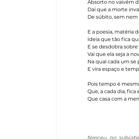
Absorto no vaivém de
Daí que a morte inva
De súbito, sem nem d
E a poesia, matéria d
Ideia que tão fica q
E se desdobra sobre 
Vai que ela seja a no
Na qual cada um se 
E vira espaço e tem
Pois tempo é mesmo 
Que, a cada dia, fica
Que casa com a memór
Nasceu no subúrbio