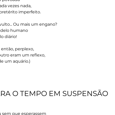
ada vezes nada,
retérito imperfeito.
vulto... Ou mais um engano?
adelo humano
o diário!
E então, perplexo,
 outro eram um reflexo,
de um aquário.)
RA O TEMPO EM SUSPENSÃO
u sem que esperassem