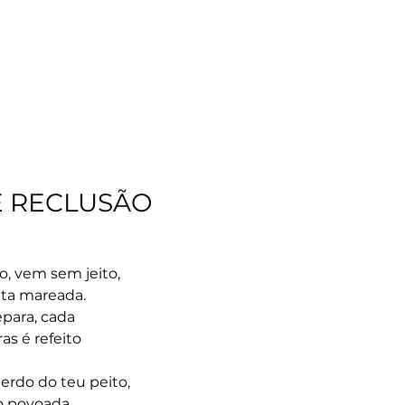
E RECLUSÃO
o, vem sem jeito,
ta mareada.
epara, cada
as é refeito
rdo do teu peito,
ão povoada