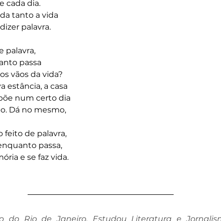
 cada dia.
da tanto a vida
izer palavra.
e palavra,
uanto passa
os vãos da vida?
va estância, a casa
põe num certo dia
po. Dá no mesmo,
feito de palavra,
 enquanto passa,
ia e se faz vida.
 do Rio de Janeiro. Estudou Literatura e Jornalism