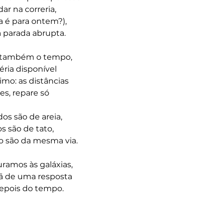
ar na correria,
a é para ontem?),
 parada abrupta.
, também o tempo,
ria disponível
mo: as distâncias
s, repare só
os são de areia,
s são de tato,
o são da mesma via.
ramos às galáxias, 
ã de uma resposta 
epois do tempo.