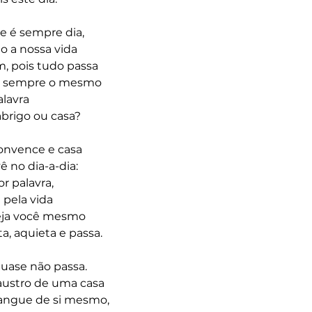
ite é sempre dia,
 a nossa vida
m, pois tudo passa
, sempre o mesmo 
alavra
brigo ou casa?
convence e casa
 no dia-a-dia:
r palavra,
 pela vida
Veja você mesmo
ta, aquieta e passa.
quase não passa.
austro de uma casa
angue de si mesmo,