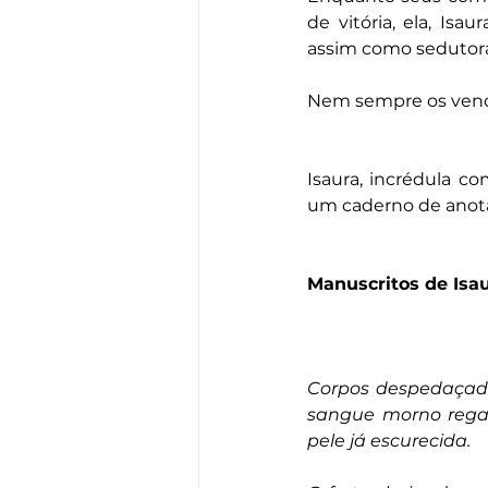
de vitória, ela, Is
assim como sedutora 
Nem sempre os vence
Isaura, incrédula c
um caderno de anota
Manuscritos de Isa
Corpos despedaçado
sangue morno regan
pele já escurecida.