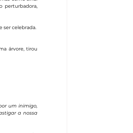
o perturbadora, 
 ser celebrada.
a árvore, tirou 
r um inimigo, 
stigar a nossa 