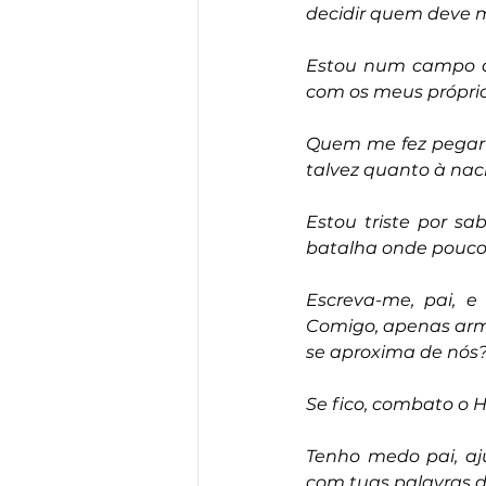
decidir quem deve m
Estou num campo de
com os meus própri
Quem me fez pegar e
talvez quanto à nac
Estou triste por 
batalha onde pouco a
Escreva-me, pai, e
Comigo, apenas arma
se aproxima de nós
Se fico, combato o H
Tenho medo pai, aj
com tuas palavras d