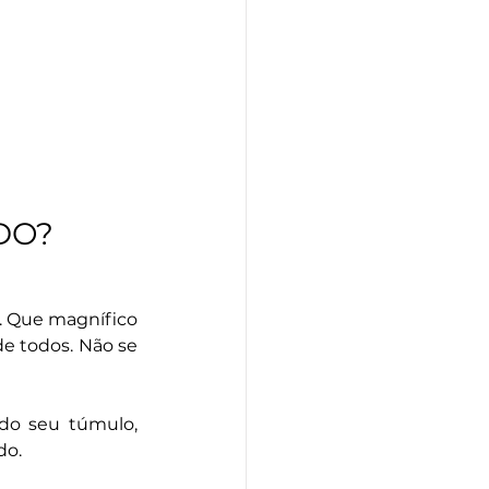
DO?
. Que magnífico 
de todos. Não se 
o seu túmulo, 
do. 