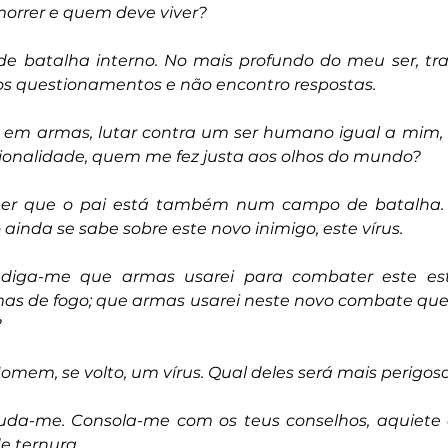
orrer e quem deve viver? 
 batalha interno. No mais profundo do meu ser, tra
os questionamentos e não encontro respostas.
m armas, lutar contra um ser humano igual a mim, o 
ionalidade, quem me fez justa aos olhos do mundo?
saber que o pai está também num campo de batalha
inda se sabe sobre este novo inimigo, este vírus.
 diga-me que armas usarei para combater este estr
s de fogo; que armas usarei neste novo combate que 
?
omem, se volto, um vírus. Qual deles será mais perigos
uda-me. Consola-me com os teus conselhos, aquiete 
e ternura.