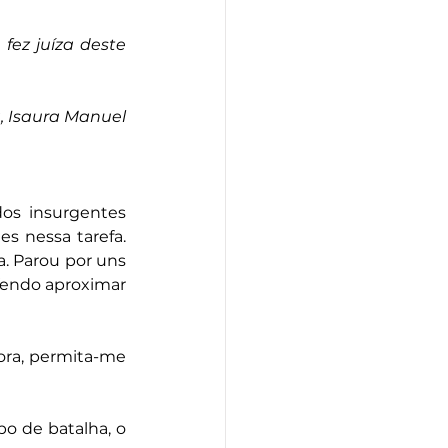
ez juíza deste 
a, Isaura Manuel
s insurgentes 
s nessa tarefa. 
. Parou por uns 
Vendo aproximar 
ra, permita-me 
o de batalha, o 