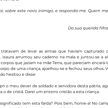
i, sobre este novo inimigo, e responda-me. Quem me f
Da sua querida filh
tratavam de levar as armas que haviam capturado do
. Isaura arrumou seu caderno na mala e juntou-se a ele
 corpos que jaziam na mãe Terra, que pareciam encará-la
 corpo de uma criança, ajoelhou-se e fechou seus olhos. 
o hesitou e disse:
i o meu dever de soldado e servidora desta pátria, ago
 o de cristã. Darei um enterro cristão a esta criança. 
significado tem esta farda? Pois bem, honre-a! No camp