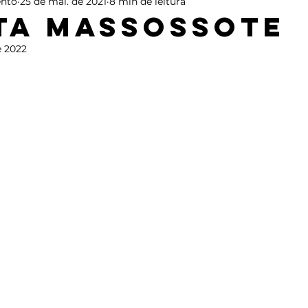
nto
25 de mai. de 2021
8 min de leitura
ta Massossote
e 2022