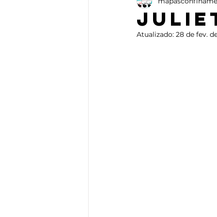
mapasconfiname
Ensaio
Artes Plásticas
Julie
Atualizado:
28 de fev. d