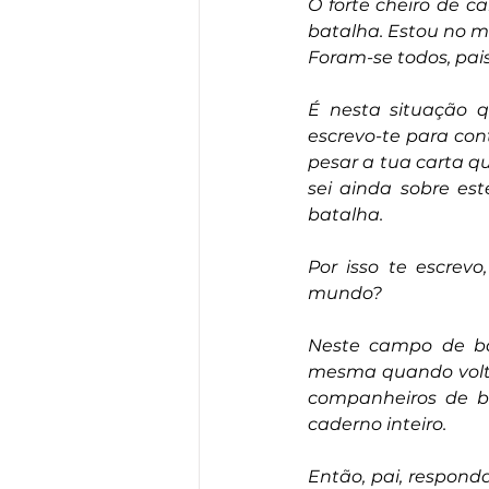
O forte cheiro de 
batalha. Estou no m
Foram-se todos, pais,
É nesta situação q
escrevo-te para con
pesar a tua carta q
sei ainda sobre es
batalha.
Por isso te escrev
mundo?
Neste campo de ba
mesma quando volta
companheiros de b
caderno inteiro.
Então, pai, respond