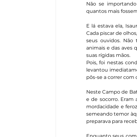
Não se importando 
quantos mais fossem
E lá estava ela, Isa
Cada piscar de olhos
seus ouvidos. Não 
animais e das aves 
suas rígidas mãos.
Pois, foi nestas con
levantou imediatame
pôs-se a correr com
Neste Campo de Batal
e de socorro. Eram
mordacidade e fero
semeando temor àquel
preparava para receb
Enquanto seus compa