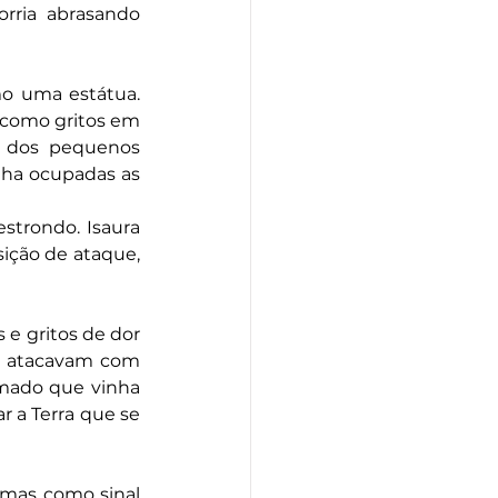
ria abrasando 
mo uma estátua. 
 como gritos em 
 dos pequenos 
ha ocupadas as 
strondo. Isaura 
ição de ataque, 
e gritos de dor 
 atacavam com 
mado que vinha 
 a Terra que se 
mas como sinal 