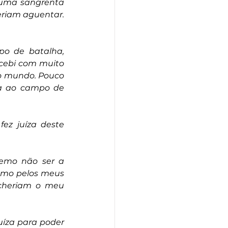
 uma sangrenta 
riam aguentar. 
o de batalha, 
cebi com muito 
o mundo. Pouco 
a ao campo de 
ez juíza deste 
emo não ser a 
emo pelos meus 
cheriam o meu 
íza para poder 