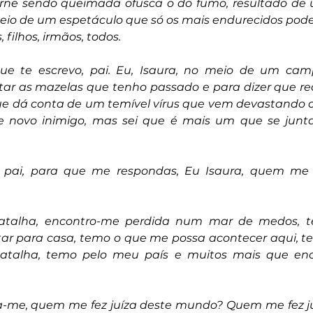
carne sendo queimada ofusca o do fumo, resultado de
eio de um espetáculo que só os mais endurecidos pode
 filhos, irmãos, todos.
ue te escrevo, pai. Eu, Isaura, no meio de um camp
tar as mazelas que tenho passado e para dizer que re
ue dá conta de um temível vírus que vem devastando 
te novo inimigo, mas sei que é mais um que se junt
o, pai, para que me respondas, Eu Isaura, quem me f
talha, encontro-me perdida num mar de medos, t
r para casa, temo o que me possa acontecer aqui, t
atalha, temo pelo meu país e muitos mais que en
a-me, quem me fez juíza deste mundo? Quem me fez ju