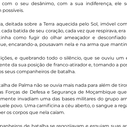
com o seu desânimo, com a sua indiferença, ele sor
 possíveis.
ura, deitada sobre a Terra aquecida pelo Sol, imóvel co
, cada batida de seu coração, cada vez que respirava, era
tinha como fugir do olhar ameaçador e desconfiado
que, encarando-a, pousavam nela e na arma que mantin
dições, e quebrando todo o silêncio, que se ouviu um e
nte da sua posição de franco-atirador e, tomando a pos
 os seus companheiros de batalha.
ha de Palma não se ouvia mais nada para além de tiros 
 as Forças de Defesa e Segurança de Moçambique que
zmente invadiam uma das bases militares do grupo ar
e povo. Uma carnificina a céu aberto, o sangue a regar
er os corpos que nela caíam.
nheiros de batalha se regozijavam e erguiam suas ar