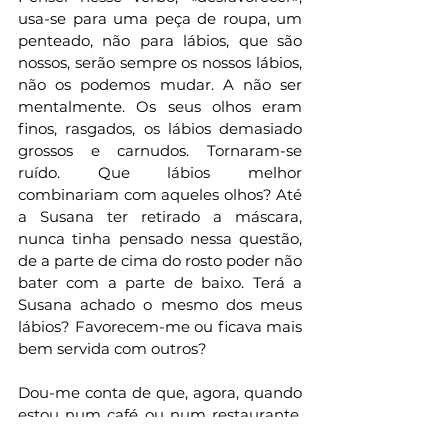
usa-se para uma peça de roupa, um 
penteado, não para lábios, que são 
nossos, serão sempre os nossos lábios, 
não os podemos mudar. A não ser 
mentalmente. Os seus olhos eram 
finos, rasgados, os lábios demasiado 
grossos e carnudos. Tornaram-se 
ruído. Que lábios melhor 
combinariam com aqueles olhos? Até 
a Susana ter retirado a máscara, 
nunca tinha pensado nessa questão, 
de a parte de cima do rosto poder não 
bater com a parte de baixo. Terá a 
Susana achado o mesmo dos meus 
lábios? Favorecem-me ou ficava mais 
bem servida com outros? 
Dou-me conta de que, agora, quando 
estou num café ou num restaurante, 
fico às vezes à espera da revelação: a 