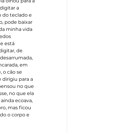
a olhou para a 
igitar a 
 do teclado e 
, pode baixar 
da minha vida 
edos 
e está 
igitar, de 
 desarrumada, 
ancarada, em 
 o cão se 
 dirigiu para a 
 pensou no que 
se, no que ela 
ainda ecoava, 
ro, mas ficou 
do o corpo e 