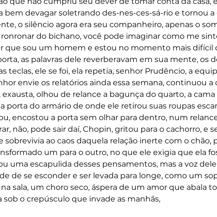
ão que não cumpriu seu dever de tomar conta da casa, el
ra bem devagar soletrando des-nes-ces-sá-rio e tornou a d
iente, o silêncio agora era seu companheiro, apenas o som
ronronar do bichano, você pode imaginar como me sinto
ber que sou um homem e estou no momento mais difícil 
orta, as palavras dele reverberavam em sua mente, os d
s teclas, ele se foi, ela repetia, senhor Prudêncio, a equip
hor envie os relatórios ainda essa semana, continuou a d
 exausta, olhou de relance a bagunça do quarto, a cama
, a porta do armário de onde ele retirou suas roupas esc
rou, encostou a porta sem olhar para dentro, num relance,
r, não, pode sair daí, Chopin, gritou para o cachorro, e se
ve sobrevivia ao caos daquela relação inerte com o chão,
sformado um para o outro, no que ele exigia que ela fos
tou uma escapulida desses pensamentos, mas a voz dele 
de de se esconder e ser levada para longe, como um sop
na sala, um choro seco, áspera de um amor que abala to
a sob o crepúsculo que invade as manhãs, 