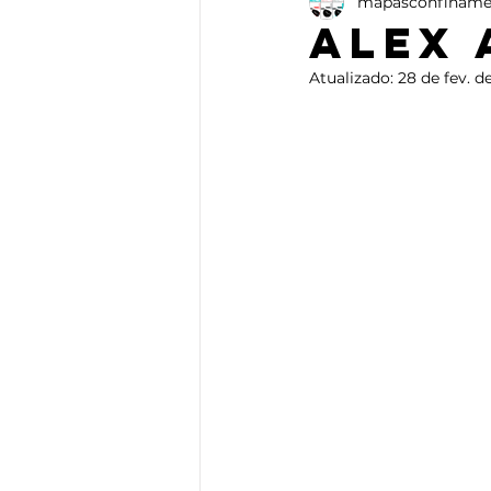
mapasconfiname
Ensaio
Artes Plásticas
Alex
Atualizado:
28 de fev. d