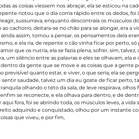
das as coisas viessem nos abraçar, ela se esticou na cade
pente notou que o dia corria rápido entre os dedos, foi à
reagir, sussurrava, enquanto descontraía os músculos do
ao cachorro, deitara-se no chão para se alongar, era a vi
, ainda assim, tornou a pensar, os pensamentos dela eram
, e ela ria, de repente o cão vinha ficar por perto, só p
mor que os nutria, ela se fazia plena, sofrer, sim, talvez, d
, um silêncio entre as palavras e eles se olhavam, ela e o
o dentro da gente que se move e as coisas que a gente 
o previsível quanto estar, e viver, o que seria, ela se perg
sentir saudade, talvez um dia eu goste de ficar perto, ta
nquila olhando o teto da sala, de leve respirava, olhos f
 enfim se reconecte, e ela olhava para dentro, e de dent
aqui fora, foi se abrindo toda, os músculos leves, a vida 
 direito adquirido e conquistado, olhou por um instante
isas que viveu, e por fim, 