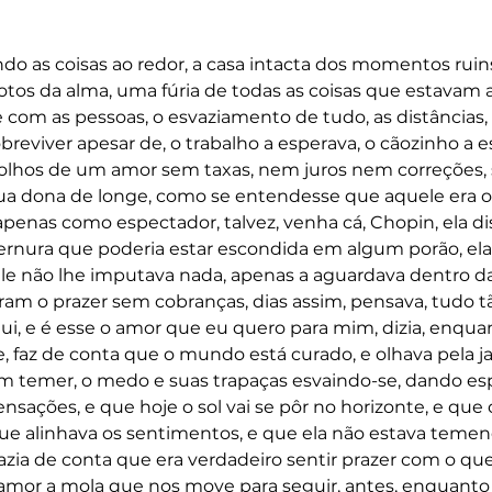
do as coisas ao redor, a casa intacta dos momentos ruins
otos da alma, uma fúria de todas as coisas que estavam
com as pessoas, o esvaziamento de tudo, as distâncias, 
obreviver apesar de, o trabalho a esperava, o cãozinho a 
 olhos de um amor sem taxas, nem juros nem correções,
sua dona de longe, como se entendesse que aquele era
r apenas como espectador, talvez, venha cá, Chopin, ela d
ernura que poderia estar escondida em algum porão, ela
ele não lhe imputava nada, apenas a aguardava dentro d
am o prazer sem cobranças, dias assim, pensava, tudo tã
qui, e é esse o amor que eu quero para mim, dizia, enquan
, faz de conta que o mundo está curado, e olhava pela ja
 temer, o medo e suas trapaças esvaindo-se, dando esp
nsações, e que hoje o sol vai se pôr no horizonte, e que o
 alinhava os sentimentos, e que ela não estava temend
azia de conta que era verdadeiro sentir prazer com o que
 amor a mola que nos move para seguir, antes, enquanto