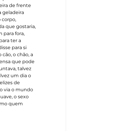
ira de frente 
 geladeira 
 corpo, 
da que gostaria, 
 para fora, 
ara ter a 
isse para si 
 cão, o chão, a 
pensa que pode 
untava, talvez 
lvez um dia o 
elizes de 
ro via o mundo 
suave, o sexo 
 como quem 