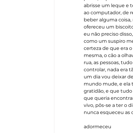
abrisse um leque e to
ao computador, de re
beber alguma coisa, 
ofereceu um biscoito 
eu não preciso disso
como um suspiro mesmo
certeza de que era o a
mesma, o cão a olhava
rua, as pessoas, tud
controlar, nada era tã
um dia vou deixar de 
mundo mude, e ela tra
gratidão, e que tudo
que queria encontrar 
vivo, pôs-se a ter o
nunca esqueceu as co
adormeceu