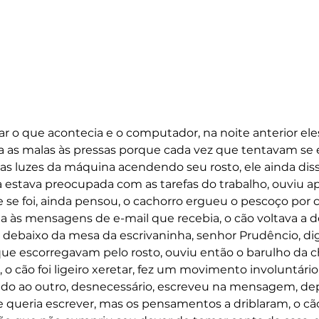
har o que acontecia e o computador, na noite anterior el
ra as malas às pressas porque cada vez que tentavam se 
as luzes da máquina acendendo seu rosto, ele ainda dis
la estava preocupada com as tarefas do trabalho, ouviu a
e se foi, ainda pensou, o cachorro ergueu o pescoço por 
ia às mensagens de e-mail que recebia, o cão voltava a de
debaixo da mesa da escrivaninha, senhor Prudêncio, digi
que escorregavam pelo rosto, ouviu então o barulho da 
, o cão foi ligeiro xeretar, fez um movimento involuntári
o ao outro, desnecessário, escreveu na mensagem, dep
 queria escrever, mas os pensamentos a driblaram, o cã