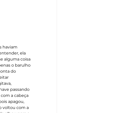
es haviam 
entender, ela 
se alguma coisa 
penas o barulho 
conta do 
itar 
tava, 
chave passando 
o com a cabeça 
ois apagou, 
o voltou com a 