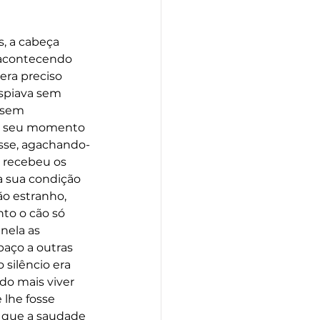
, a cabeça 
 acontecendo 
era preciso 
espiava sem 
 sem 
 o seu momento 
isse, agachando-
 recebeu os 
a sua condição 
o estranho, 
to o cão só 
nela as 
aço a outras 
 silêncio era 
o mais viver 
 lhe fosse 
 que a saudade 