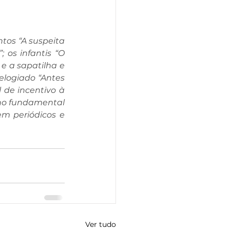
ntos “A suspeita 
 os infantis “O 
e a sapatilha e 
elogiado “Antes 
de incentivo à 
ino fundamental 
m periódicos e 
Ver tudo