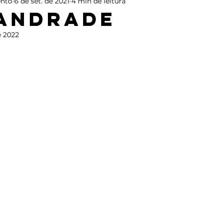
nto
6 de set. de 2021
4 min de leitura
 Andrade
e 2022