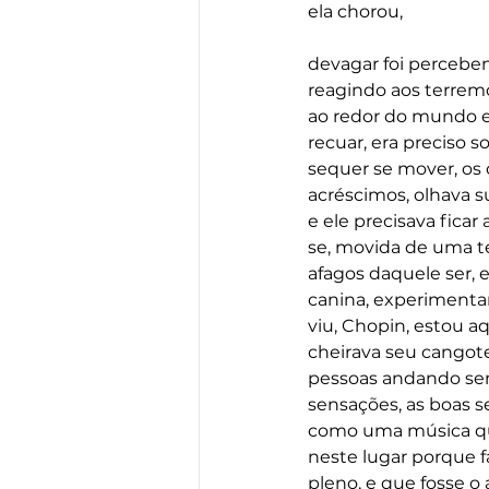
ela chorou,
devagar foi perceben
reagindo aos terrem
ao redor do mundo e 
recuar, era preciso s
sequer se mover, os
acréscimos, olhava 
e ele precisava fica
se, movida de uma t
afagos daquele ser, 
canina, experimentar
viu, Chopin, estou a
cheirava seu cangote
pessoas andando sem
sensações, as boas se
como uma música que
neste lugar porque f
pleno, e que fosse o