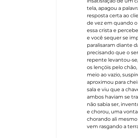
insatisfação de um c
tela, apagou a palav
resposta certa ao cl
de vez em quando o 
essa crista e perce
e você sequer se imp
paralisaram diante da
precisando que o sen
repente levantou-se,
os lençóis pelo chão
meio ao vazio, suspi
aproximou para cheira
sala e viu que a cha
ambos haviam se tran
não sabia ser, inven
e chorou, uma vonta
chorando ali mesmo 
vem rasgando a terr