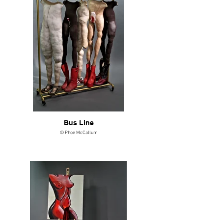
Bus Line
© Phoe McCallum