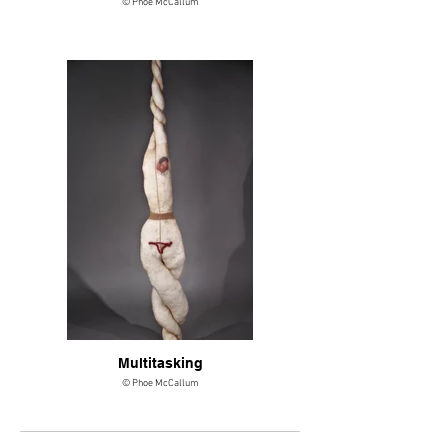
© Phoe McCallum
Multitasking
© Phoe McCallum