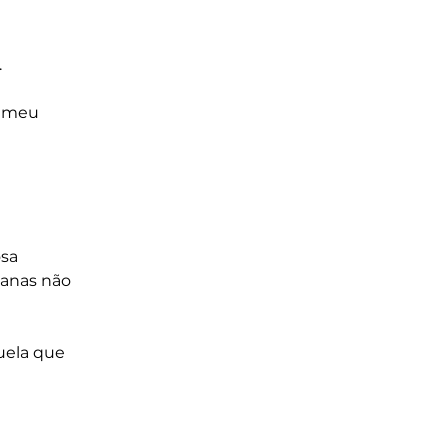
.
 meu 
sa
ianas não 
uela que