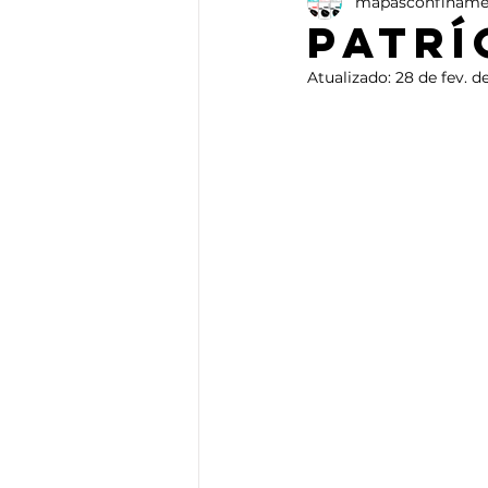
mapasconfiname
Ensaio
Artes Plásticas
Patrí
Atualizado:
28 de fev. d