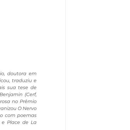
o, doutora em 
cou, traduziu e 
is sua tese de 
Benjamin (Cerf, 
rosa no Prêmio 
anizou O Nervo 
ído com poemas 
 e Place de La 