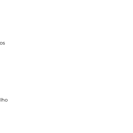
hos
lho