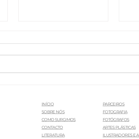
Dora Nunes
Ri
Gago
Du
INÍCIO
PARCEIROS
SOBRE NÓS
FOTOGRAFIA
COMO SURGIMOS
FOTÓGRAFOS
CONTACTO
ARTES PLÁSTICAS
LITERATURA
ILUSTRADORES E A