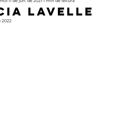
nto
11 de jun. de 2021
1 min de leitura
cia Lavelle
e 2022