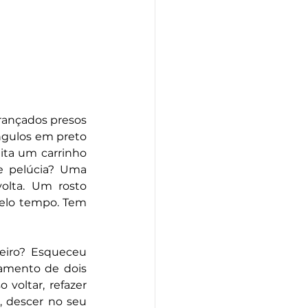
ançados presos 
ngulos em preto 
ta um carrinho 
 pelúcia? Uma 
lta. Um rosto 
elo tempo. Tem 
iro? Esqueceu 
amento de dois 
voltar, refazer 
 descer no seu 