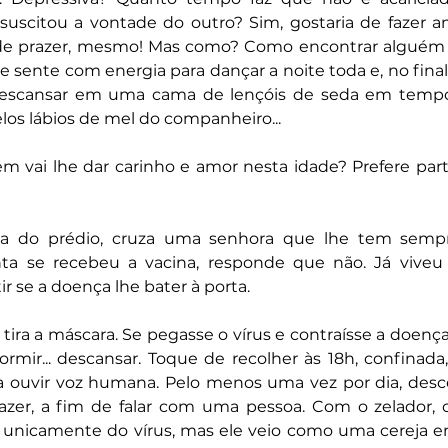
scitou a vontade do outro? Sim, gostaria de fazer amo
 de prazer, mesmo! Mas como? Como encontrar alguém n
Se sente com energia para dançar a noite toda e, no final 
escansar em uma cama de lençóis de seda em tempos 
elos lábios de mel do companheiro... 
 vai lhe dar carinho e amor nesta idade? Prefere partir,
da do prédio, cruza uma senhora que lhe tem sempr
ta se recebeu a vacina, responde que não. Já viveu 
ir se a doença lhe bater à porta. 
tira a máscara. Se pegasse o vírus e contraísse a doença, 
rmir... descansar. Toque de recolher às 18h, confinada, s
ouvir voz humana. Pelo menos uma vez por dia, desce
fazer, a fim de falar com uma pessoa. Com o zelador,
a unicamente do vírus, mas ele veio como uma cereja em