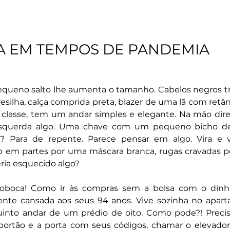
A EM TEMPOS DE PANDEMIA
ueno salto lhe aumenta o tamanho. Cabelos negros tr
silha, calça comprida preta, blazer de uma lã com retâ
 classe, tem um andar simples e elegante. Na mão direi
squerda algo. Uma chave com um pequeno bicho de
 Para de repente. Parece pensar em algo. Vira e vo
 em partes por uma máscara branca, rugas cravadas p
eria esquecido algo? 
oca! Como ir às compras sem a bolsa com o dinhe
nte cansada aos seus 94 anos. Vive sozinha no apart
uinto andar de um prédio de oito. Como pode?! Preciso 
ortão e a porta com seus códigos, chamar o elevador,