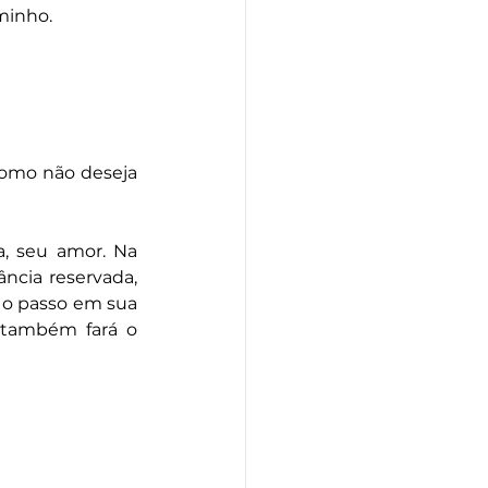
minho. 
 Como não deseja 
, seu amor. Na 
cia reservada, 
 o passo em sua 
também fará o 