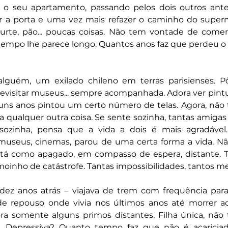
 o seu apartamento, passando pelos dois outros antes, 
ar a porta e uma vez mais refazer o caminho do superm
rte, pão... poucas coisas. Não tem vontade de comer, 
tempo lhe parece longo. Quantos anos faz que perdeu o 
alguém, um exilado chileno em terras parisienses. P
revisitar museus... sempre acompanhada. Adora ver pintu
guns anos pintou um certo número de telas. Agora, não 
a qualquer outra coisa. Se sente sozinha, tantas amigas d
sozinha, pensa que a vida a dois é mais agradável.
museus, cinemas, parou de uma certa forma a vida. Não
stá como apagado, em compasso de espera, distante. T
oinho de catástrofe. Tantas impossibilidades, tantos me
dez anos atrás – viajava de trem com frequência par
e repouso onde vivia nos últimos anos até morrer ao
ora somente alguns primos distantes. Filha única, não t
 Depressiva? Quanto tempo faz que não é acariciad