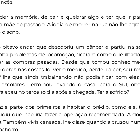
ncês. 
r a memória, de cair e quebrar algo e ter que ir pa
 mãe no passado. A ideia de morrer na rua não lhe agrad
 o sono.
 oitavo andar que descobriu um câncer e partiu na s
nha problemas de locomoção, ficaram como que ilhado
er as compras pesadas. Desde que tomou conhecimen
dores nas costas foi ver o médico, perdeu a cor, seu ro
ilha que ainda trabalhando não podia ficar com eles
 escolares. Terminou levando o casal para o Sul, on
leceu no terceiro dia após a chegada. Teria sofrido? 
azia parte dos primeiros a habitar o prédio, como ela,
iu que não iria fazer a operação recomendada. A doen
-la. Também vivia cansada, lhe disse quando a cruzou 
achorro. 