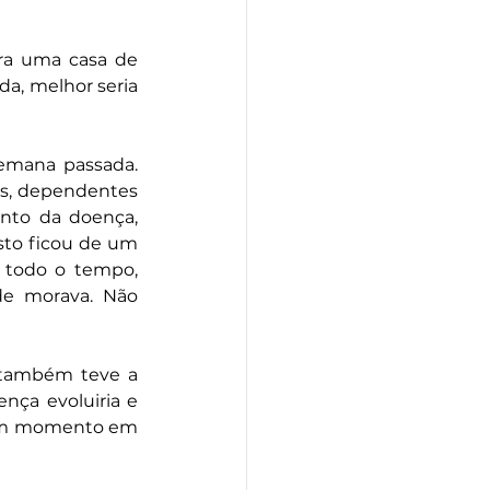
ra uma casa de 
a, melhor seria 
emana passada. 
s, dependentes 
to da doença, 
sto ficou de um 
 todo o tempo, 
de morava. Não 
 também teve a 
ça evoluiria e 
num momento em 