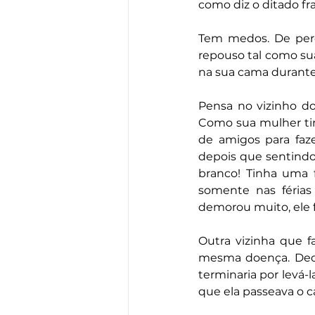
como diz o ditado fra
Tem medos. De perde
repouso tal como sua
na sua cama durante
Pensa no vizinho do
Como sua mulher ti
de amigos para faz
depois que sentindo 
branco! Tinha uma f
somente nas férias
demorou muito, ele fa
Outra vizinha que f
mesma doença. Decid
terminaria por levá
que ela passeava o c