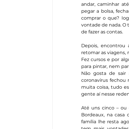
andar, caminhar até
pegar a bolsa, fech
comprar o que? Iogu
vontade de nada. O 
de fazer as contas.
Depois, encontrou 
retomar as viagens, 
Fez cursos e por al
para pintar, nem par
Não gosta de sair 
coronavírus fechou 
muita coisa, tudo e
gente aí nesse redem
Até uns cinco – ou 
Bordeaux, na casa d
família lhe resta ag
tem mais vontades.