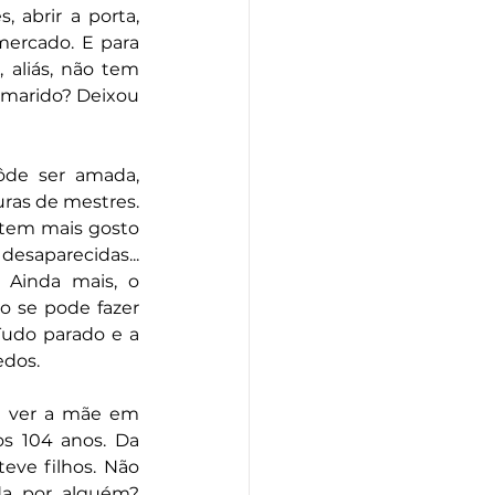
abrir a porta, 
ercado. E para 
aliás, não tem 
marido? Deixou 
ôde ser amada, 
ras de mestres. 
tem mais gosto 
esaparecidas... 
 Ainda mais, o 
 se pode fazer 
udo parado e a 
dos. 
a ver a mãe em 
s 104 anos. Da 
eve filhos. Não 
a por alguém? 