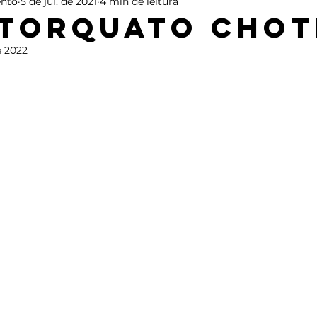
nto
5 de jul. de 2021
4 min de leitura
Torquato Chot
e 2022