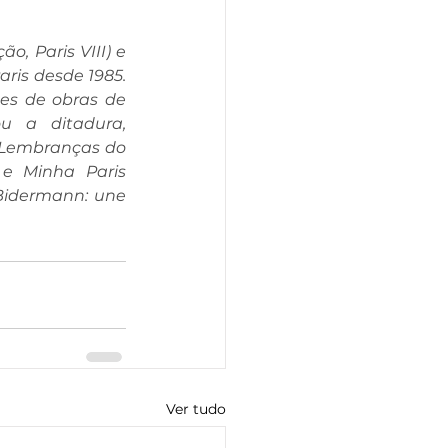
, Paris VIII) e 
ris desde 1985. 
es de obras de 
u a ditadura, 
, Lembranças do 
e Minha Paris 
 Bidermann: une 
Ver tudo